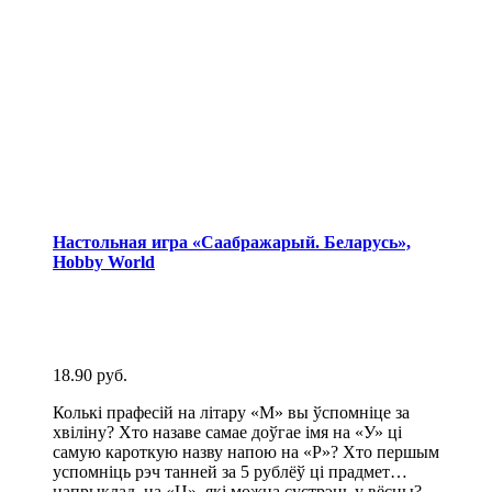
Настольная игра «Саабражарый. Беларусь»,
Hobby World
18.90
руб.
Колькі прафесій на літару «М» вы ўспомніце за
хвіліну? Хто назаве самае доўгае імя на «У» ці
самую кароткую назву напою на «P»? Хто першым
успомніць рэч танней за 5 рублёў ці прадмет…
напрыклад, на «Ц», які можна сустрэць у вёсцы?