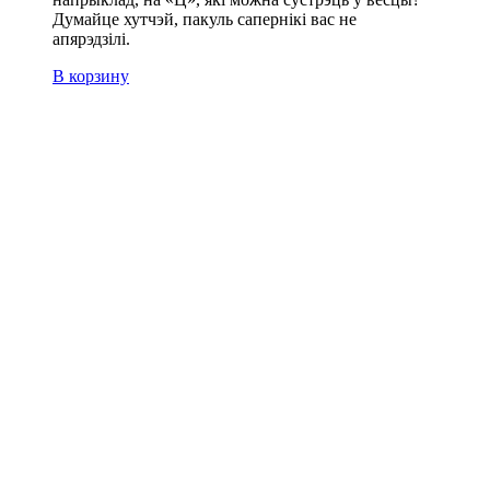
Думайце хутчэй, пакуль сапернікі вас не
aпяpэдзiлi.
В корзину