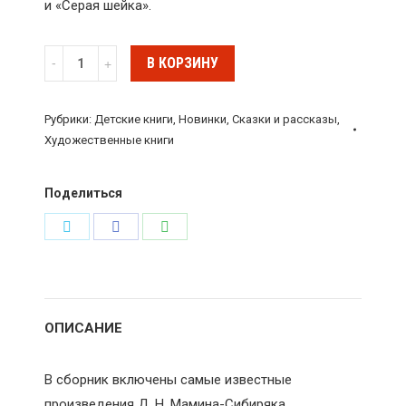
и «Серая шейка».
Количество
В КОРЗИНУ
"Алёнушкины
сказки"
Рубрики:
Детские книги
,
Новинки
,
Сказки и рассказы
,
Дмитрий
Художественные книги
Мамин-
Сибиряк,
Поделиться
Энас
Поделиться
Поделиться
Поделиться
в
в
в
Twitter
Facebook
WhatsApp
ОПИСАНИЕ
В сборник включены самые известные
произведения Д. Н. Мамина-Сибиряка,