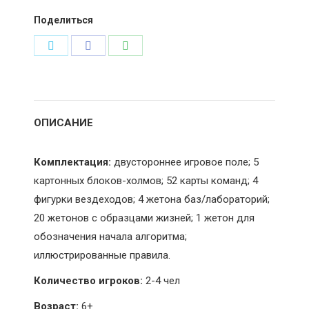
Банда
Поделиться
Умников
Поделиться
Поделиться
Поделиться
в
в
в
Twitter
Facebook
WhatsApp
ОПИСАНИЕ
Комплектация:
двустороннее игровое поле; 5
картонных блоков-холмов; 52 карты команд; 4
фигурки вездеходов; 4 жетона баз/лабораторий;
20 жетонов с образцами жизней; 1 жетон для
обозначения начала алгоритма;
иллюстрированные правила.
Количество игроков:
2-4 чел
Возраст:
6+