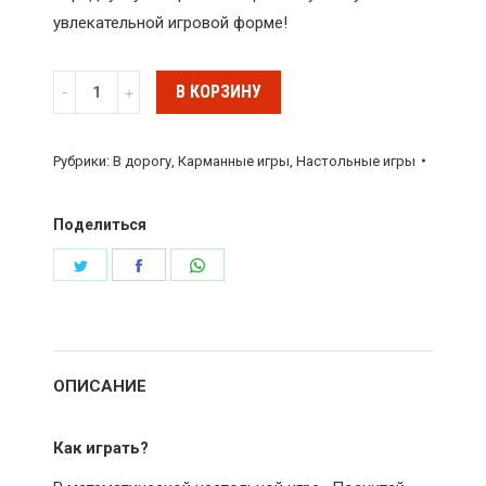
увлекательной игровой форме!
Количество
В КОРЗИНУ
Настольная
игра
Рубрики:
В дорогу
,
Карманные игры
,
Настольные игры
"Посчитай
овечек"
Поделиться
Поделиться
Поделиться
Поделиться
в
в
в
Twitter
Facebook
WhatsApp
ОПИСАНИЕ
Как играть?