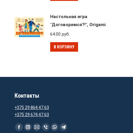
Настольная игра
"Договоримся?!", Origami
64.00
руб.
В КОРЗИНУ
Контакты
+375 29 864 47 63
+375 29 674 47 63
Ищите нас:
Facebook
Instagram
Email
Viber
WhatsApp
Telegram