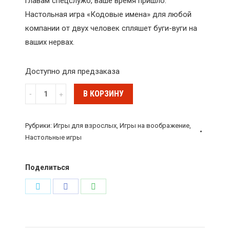
главам спецслужб, ваше время пришло.
Настольная игра «Кодовые имена» для любой
компании от двух человек спляшет буги-вуги на
ваших нервах.
Доступно для предзаказа
Количество
В КОРЗИНУ
Настольная
игра
Рубрики:
Игры для взрослых
,
Игры на воображение
,
"Codenames.
Настольные игры
Кодовые
имена",
Поделиться
GaGa
Поделиться
Поделиться
Поделиться
Games
в
в
в
Twitter
Facebook
WhatsApp