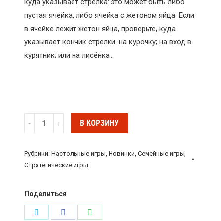
куда указывает стрелка: это может быть либо
пустая ячейка, либо ячейка с жетоном яйца. Если
в ячейке лежит жетон яйца, проверьте, куда
указывает кончик стрелки: на курочку; на вход в
курятник; или на лисёнка…
Количество
В КОРЗИНУ
Настольная
игра
Рубрики:
Настольные игры
,
Новинки
,
Семейные игры
,
"Прощай,
Стратегические игры
мистер
Лис!"
Поделиться
(Bye
Поделиться
Поделиться
Поделиться
Bye,