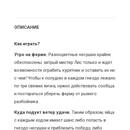
Mr.
в
в
в
Fox!),
Twitter
Facebook
WhatsApp
Стиль
Жизни,
ОПИСАНИЕ
Blue
Orange
Как играть?
Утро на ферме.
Разноцветные несушки крайне
обеспокоены: хитрый мистер Лис только и ждёт
возможности ограбить курятник и оставить их ни
с чем! Чтобы к полудню в каждом гнезде лежало
по три свежих яичка, нужно действовать сообща
и постараться уберечь ферму от рыжего
разбойника.
Куда подует ветер удачи.
Таким образом, яйца
с каждым ходом имеют шанс либо попасть в
гнездо несушки и приблизить победу, либо