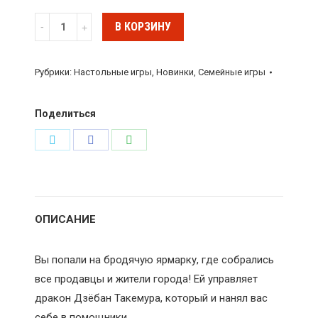
Количество
В КОРЗИНУ
Настольная
игра
Рубрики:
Настольные игры
,
Новинки
,
Семейные игры
"Бродячая
ярмарка
Поделиться
Дзёбана",
Cosmodrome
Поделиться
Поделиться
Поделиться
Games
в
в
в
Twitter
Facebook
WhatsApp
ОПИСАНИЕ
Вы попали на бродячую ярмарку, где собрались
все продавцы и жители города! Ей управляет
дракон Дзёбан Такемура, который и нанял вас
себе в помощники.