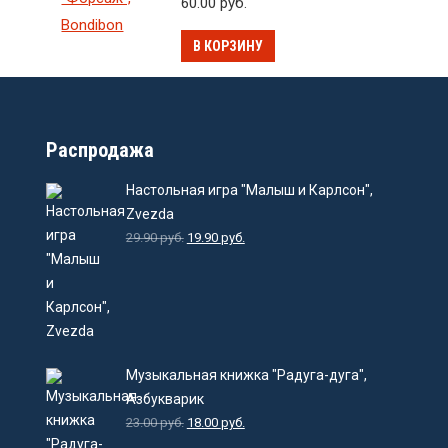
60.00
руб.
В КОРЗИНУ
Распродажа
Настольная игра "Малыш и Карлсон",
Zvezda
29.90
руб.
19.90
руб.
Музыкальная книжка "Радуга-дуга",
Азбукварик
23.00
руб.
18.00
руб.