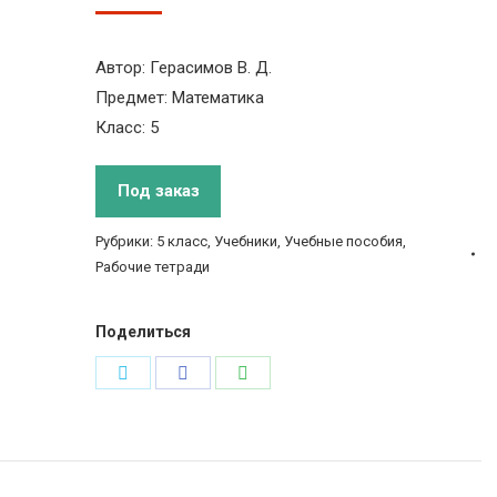
Автор: Герасимов В. Д.
Предмет: Математика
Класс: 5
Под заказ
Рубрики:
5 класс
,
Учебники, Учебные пособия,
Рабочие тетради
Поделиться
Поделиться
Поделиться
Поделиться
в
в
в
Twitter
Facebook
WhatsApp