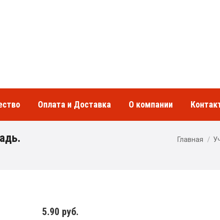
воcти
Сотрудничество
Оплата и Доставка
О 
ество
Оплата и Доставка
О компании
Контак
адь.
Главная
У
5.90
руб.