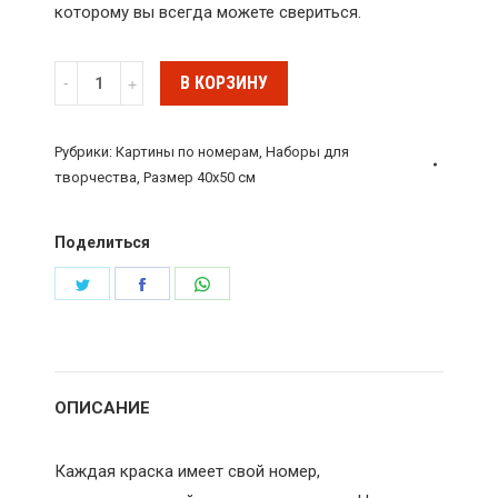
которому вы всегда можете свериться.
Количество
В КОРЗИНУ
Картина
по
Рубрики:
Картины по номерам
,
Наборы для
номерам
творчества
,
Размер 40х50 см
«Алые
паруса»
Поделиться
GX8794
Поделиться
Поделиться
Поделиться
в
в
в
Twitter
Facebook
WhatsApp
ОПИСАНИЕ
Каждая краска имеет свой номер,