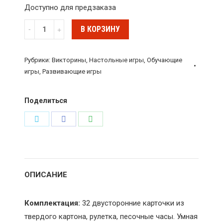
Доступно для предзаказа
Количество
В КОРЗИНУ
Игра-
викторина
Рубрики:
Викторины
,
Настольные игры
,
Обучающие
Умная
игры
,
Развивающие игры
Сова
"Страны
Поделиться
Мира",
Поделиться
Поделиться
Поделиться
Bondibon
в
в
в
Twitter
Facebook
WhatsApp
ОПИСАНИЕ
Комплектация:
32 двусторонние карточки из
твердого картона, рулетка, песочные часы. Умная