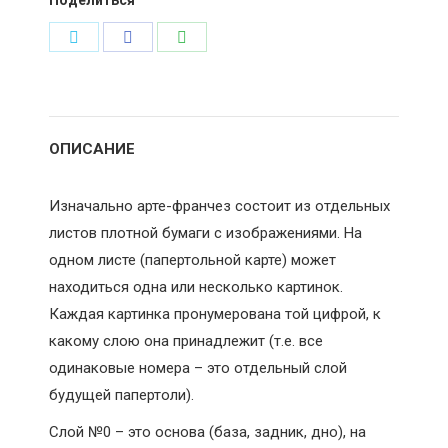
Поделиться
Поделиться
Поделиться
Поделиться
в
в
в
Twitter
Facebook
WhatsApp
ОПИСАНИЕ
Изначально арте-франчез состоит из отдельных
листов плотной бумаги с изображениями. На
одном листе (папертольной карте) может
находиться одна или несколько картинок.
Каждая картинка пронумерована той цифрой, к
какому слою она принадлежит (т.е. все
одинаковые номера – это отдельный слой
будущей папертоли).
Слой №0 – это основа (база, задник, дно), на